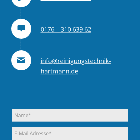
0176 – 310 639 62
info@reinigungstechnik-
hartmann.de
Alte